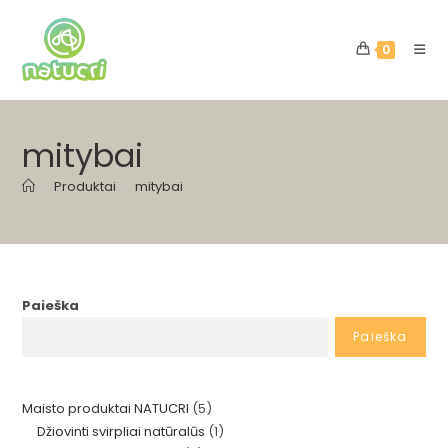
Skip
to
0
content
mitybai
>
Produktai
>
mitybai
Paieška
Paieška
5
Maisto produktai NATUCRI
5
1
Džiovinti svirpliai natūralūs
1
produktai