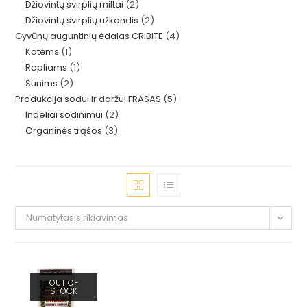
2
Džiovintų svirplių miltai
2
produktas
2
Džiovintų svirplių užkandis
2
produktai
4
Gyvūnų auguntinių ėdalas CRIBITE
4
produktai
1
Katėms
1
produktai
1
Ropliams
1
produktas
2
Šunims
2
produktas
5
Produkcija sodui ir daržui FRASAS
5
produktai
2
Indeliai sodinimui
2
produktai
3
Organinės trąšos
3
produktai
produktai
Numatytasis rikiavimas
OUT OF
STOCK