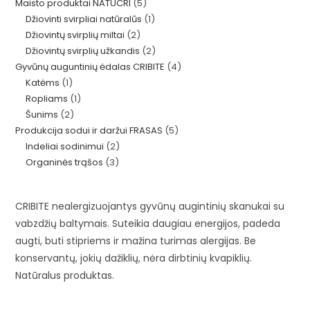
5
Maisto produktai NATUCRI
5
1
Džiovinti svirpliai natūralūs
1
produktai
2
Džiovintų svirplių miltai
2
produktas
2
Džiovintų svirplių užkandis
2
produktai
4
Gyvūnų auguntinių ėdalas CRIBITE
4
produktai
1
Katėms
1
produktai
1
Ropliams
1
produktas
2
Šunims
2
produktas
5
Produkcija sodui ir daržui FRASAS
5
produktai
2
Indeliai sodinimui
2
produktai
3
Organinės trąšos
3
produktai
produktai
CRIBITE nealergizuojantys gyvūnų augintinių skanukai su
vabzdžių baltymais. Suteikia daugiau energijos, padeda
augti, buti stipriems ir mažina turimas alergijas. Be
konservantų, jokių dažiklių, nėra dirbtinių kvapiklių.
Natūralus produktas.