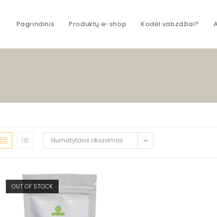
Pagrindinis
Produktų e-shop
Kodėl vabzdžiai?
Numatytasis rikiavimas
OUT OF STOCK