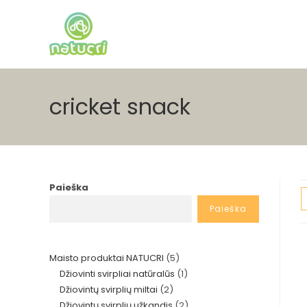
Skip
to
content
cricket snack
Paieška
Paieška
5
Maisto produktai NATUCRI
5
1
Džiovinti svirpliai natūralūs
1
produktai
2
Džiovintų svirplių miltai
2
produktas
2
Džiovintų svirplių užkandis
2
produktai