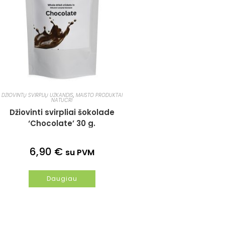
DŽIOVINTŲ SVIRPLIŲ UŽKANDIS
,
MAISTO PRODUKTAI
NATUCRI
Džiovinti svirpliai šokolade
‘Chocolate’ 30 g.
6,90
€
su PVM
Daugiau