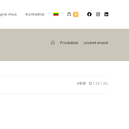
Apie mus
Kontaktai
0
>
Produktai
>
cricket snack
VIEW:
12
24
ALL