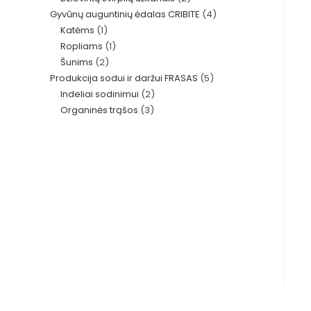
4
Gyvūnų auguntinių ėdalas CRIBITE
4
produktai
1
Katėms
1
produktai
1
Ropliams
1
produktas
2
Šunims
2
produktas
5
Produkcija sodui ir daržui FRASAS
5
produktai
2
Indeliai sodinimui
2
produktai
3
Organinės trąšos
3
produktai
produktai