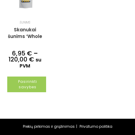
ŠUNIMS
Skanukai
šunims ‘Whole
cricket bites’
6,95
€
–
120,00
€
Price
su
range:
PVM
6,95 €
through
120,00 €
Pasirinkti
savybes
This
product
has
multiple
variants.
The
options
may
Prekių pirkimas ir grąžinimas
Privatumo politika
be
chosen