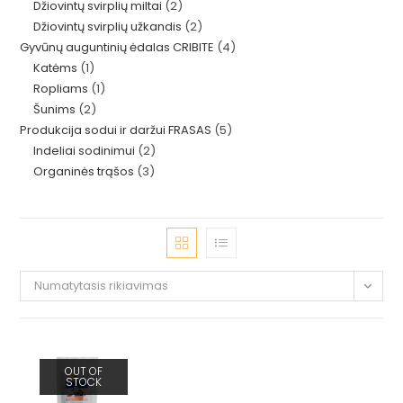
2
Džiovintų svirplių miltai
2
produktas
2
Džiovintų svirplių užkandis
2
produktai
4
Gyvūnų auguntinių ėdalas CRIBITE
4
produktai
1
Katėms
1
produktai
1
Ropliams
1
produktas
2
Šunims
2
produktas
5
Produkcija sodui ir daržui FRASAS
5
produktai
2
Indeliai sodinimui
2
produktai
3
Organinės trąšos
3
produktai
produktai
Numatytasis rikiavimas
OUT OF
STOCK