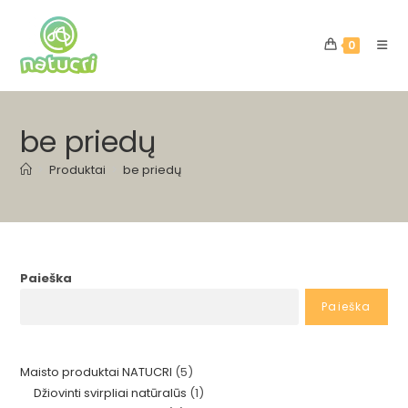
Skip
to
0
content
be priedų
>
Produktai
>
be priedų
Paieška
Paieška
5
Maisto produktai NATUCRI
5
1
Džiovinti svirpliai natūralūs
1
produktai